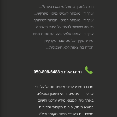
רוצה לחסוך בתשלומי מס רכישה?...
עורך דין מומחה לענייני מיסוי מקרקעי...
עורך דין מומחה למיסוי חברות לשירותך...
כל מה שחשוב לדעת על היטל השבחה...
עורך דין עמוס אלגלי בעל התמחות מיוח...
מידע מקיף על מס שבח מקרקעין ...
הכרה בהוצאות ללא חשבונית...
הגבול בין מכירת קרקעות פרטית לעסקית...
מידע שחשוב להכיר: קיזוז הפסדים...
מידע מקיף על מס רווח הון...
חייגו אלינו:
050-808-6488
כל מה שרציתם לדעת על מס רכוש...
איך למסות פיצויים בגין נזק שאירע לנ...
מרכז המידע לדיני מיסים מנוהל על ידי
תכנון מס לגיטימי וחכם, שיחסוך לך הר...
עורכי דין מנוסים ורואי חשבון מובילים.
רשות המיסים - תפקידים וסמכויות...
באתר ניתן למצוא מידע עדכני וחשוב
הזכות לקבל מידע אודות נישומים וחייב...
בנושא מיסוי, פורום מקצועי וסקירות
מיסוי תושב חוץ שהוא אזרח ישראלי...
משפטיות בענייני מיסוי מקומי ובינ"ל.
תשלום מיסי מקרקעין בעת העברת נכסי ...