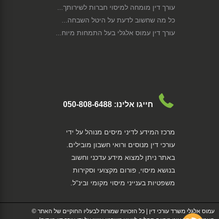
עורך דין מומחה למיסוי חברות לשירותך...
כל מה שחשוב לדעת על היטל השבחה...
עורך דין עמוס אלגלי בעל התמחות מיוח...
מידע מקיף על מס שבח מקרקעין ...
הכרה בהוצאות ללא חשבונית...
הגבול בין מכירת קרקעות פרטית לעסקית...
מידע שחשוב להכיר: קיזוז הפסדים...
מידע מקיף על מס רווח הון...
חייגו אלינו:
050-808-6488
כל מה שרציתם לדעת על מס רכוש...
איך למסות פיצויים בגין נזק שאירע לנ...
מרכז המידע לדיני מיסים מנוהל על ידי
תכנון מס לגיטימי וחכם, שיחסוך לך הר...
עורכי דין מנוסים ורואי חשבון מובילים.
רשות המיסים - תפקידים וסמכויות...
באתר ניתן למצוא מידע עדכני וחשוב
הזכות לקבל מידע אודות נישומים וחייב...
בנושא מיסוי, פורום מקצועי וסקירות
מיסוי תושב חוץ שהוא אזרח ישראלי...
משפטיות בענייני מיסוי מקומי ובינ"ל.
תשלום מיסי מקרקעין בעת העברת נכסי ...
הוצאות רכב...
דיווח על הכנסה...
עמוס אלגלי משרד עורכי דין | כל הזכויות שמורות לבעליו החוקיים של האתר ©