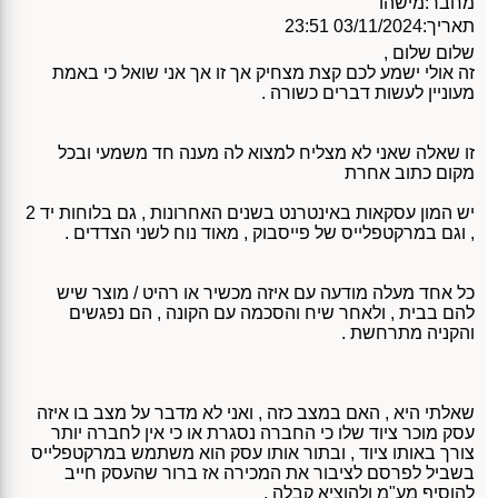
מחבר:
מישהו
תאריך:
03/11/2024 23:51
שלום שלום ,
זה אולי ישמע לכם קצת מצחיק אך זו אך אני שואל כי באמת
מעוניין לעשות דברים כשורה .
זו שאלה שאני לא מצליח למצוא לה מענה חד משמעי ובכל
מקום כתוב אחרת
יש המון עסקאות באינטרנט בשנים האחרונות , גם בלוחות יד 2
, וגם במרקטפלייס של פייסבוק , מאוד נוח לשני הצדדים .
כל אחד מעלה מודעה עם איזה מכשיר או רהיט / מוצר שיש
להם בבית , ולאחר שיח והסכמה עם הקונה , הם נפגשים
והקניה מתרחשת .
שאלתי היא , האם במצב כזה , ואני לא מדבר על מצב בו איזה
עסק מוכר ציוד שלו כי החברה נסגרת או כי אין לחברה יותר
צורך באותו ציוד , ובתור אותו עסק הוא משתמש במרקטפלייס
בשביל לפרסם לציבור את המכירה אז ברור שהעסק חייב
להוסיף מע"מ ולהוציא קבלה .