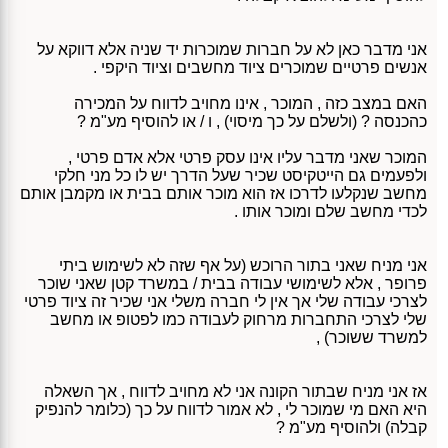
אני מדבר כאן לא על חברות שמוכרות יד שניה אלא דווקא על
אנשים פרטיים שמוכרים ציוד מחשבים וציוד היקפי .
האם במצב כזה , המוכר , אינו מחויב לדווח על המכירה
כהכנסה ? (ולשלם על כך מיסוי) , ו / או להוסיף מע"מ ?
המוכר שאני מדבר עליו אינו עסק פרטי אלא אדם פרטי ,
ולפעמים גם הייטקיסט שכיר שעל הדרך יש לו כל מני חלקי
מחשב שנקלעו לדרכו אז הוא מוכר אותם בבית או מקמבן אותם
לכדי מחשב שלם ומוכר אותו .
אני מניח שאני בתור הרוכש (על אף שזה לא לשימוש ביתי
פרופר , אלא לשימושי עבודה בבית / במשרד קטן שאני שוכר
לצרכי עבודה שלי אך אין לי חברה משלי אני שכיר זה ציוד פרטי
שלי לצרכי התחברות מרחוק לעבודה כמו לפטופ או מחשב
למשרד ששוכר) ,
אז אני מניח שבתור הקונה אני לא מחויב לדווח , אך השאלה
היא האם מי שמוכר לי , לא אמור לדווח על כך (כלומר להנפיק
קבלה) ולהוסיף מע"מ ?