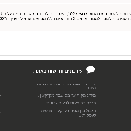
ף 102, האם ניתן להינות מהטבת המס על ה RSU שהבשילו?
רוצה לחסוך בתשלומי מס רכישה?...
עורך דין מומחה לענייני מיסוי
מקרקעי...
עורך דין מומחה למיסוי חברות
לשירותך...
כל מה שחשוב לדעת על היטל
עידכונים וחדשות באתר:
השבחה...
עורך דין עמוס אלגלי בעל התמחות
מיוח...
מ
מידע מקיף על מס שבח מקרקעין ...
ע
הכרה בהוצאות ללא חשבונית...
ב
הגבול בין מכירת קרקעות פרטית
ב
לעסקית...
מ
מידע שחשוב להכיר: קיזוז הפסדים...
מידע מקיף על מס רווח הון...