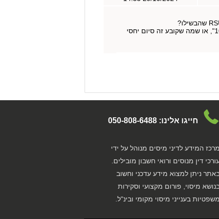
כמדומני שיש 3 חודשים מרגע העזיבה שניתנות לעובד למכור, אז אם 3 החודשים הללו מביאים אותי לתאריך ה"102", או שמה שקובע זה סיום יחסי
חייגו אלינו:
050-808-6488
רכז המידע לדיני מיסים מנוהל על ידי
ורכי דין מנוסים ורואי חשבון מובילים.
אתר ניתן למצוא מידע עדכני וחשוב
נושא מיסוי, פורום מקצועי וסקירות
שפטיות בענייני מיסוי מקומי ובינ"ל.