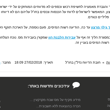
הגברת מאמציה לחשיפת רכוש וכספים לא מדווחים המוחזקים על ידי ישראליי
ליליים כנגדם.
 גילוי מרצון
עד כה, הודיעה רשות המיסים, פעם נוספת, על הארכת תוקף הליך הגילוי 
 במסגרת הליך זה אף על
עבירות הלבנת הון
שמקורן בעבירות מס. נוכח הצלחת ה
רשות המיסים בעניין זה.
רוצה לחסוך בתשלומי מס רכישה?...
עורך דין מומחה לענייני מיסוי
מקרקעי...
ות
»
חובת הדיווח נדל"ן בחו"ל
תאריך: 27/02/2018 18:09
מחבר:
מ
עורך דין מומחה למיסוי חברות
לשירותך...
כל מה שחשוב לדעת על היטל
השבחה...
עידכונים וחדשות באתר:
עורך דין עמוס אלגלי בעל התמחות
מיוח...
מידע מקיף על מס שבח מקרקעין ...
ס
מ
הכרה בהוצאות ללא חשבונית...
ה
ע