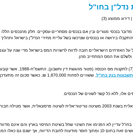
נדל"ן בחו"ל
| דירוג ממוצע (
3
)
אם מדובר בנכסי מגורים ובין אם בנכסים מסחריים-עסקיים. חלק מהנכסים הלל
התקבלו בירושה או בנכסים שנרכשו בשל עליית מחירי הנדל"ן בישראל ותהליך ה
ל על האזרחים הישראליים חובה לדווח לרשויות המס בישראל מדי שנה על עצם
ו ולשלם את המס המתחייב מהן.
חובת הדיווח נובעת מתקנות 3(א)(6)
חשבונות בנק בחו"ל
, ששוויים לפחות 1,870,000 ₪, כאשר סכום זה מתעדכן מעת לעת, חייב
סים אלו, ללא כל קשר לשווים של הנכסים.
חובת הדיווח נובעת משינוי שיטת המס הישראלית בשנת 2003 משיטה טריטוריאלית לשיטה פרסונ
 בחו"ל עדיין לא הפנימו את השינוי שחל בשיטת המיסוי בארץ והם אינם מדוו
שים זאת בתום לב ומתוך חוסר מודעות לחובת הדיווח, אך ישנם גם כאלו ה