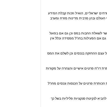
רחים ישראליים, הואיל וזכות קבלת המידע
בכל האמנות למניעת כפל מס שישראל קשורה בהן עם יותר מ-70 מדינות ברחבי העולם ובהן מרבית מדינות מזרח ומערב
קשר לשאלת החבות במס וכן גם אם בפועל
גם אם הפעילות בחו"ל מפסידה וכלל אין
 על עצם ההחזקה בנכסים וכן לשלם את המס
ות הנובעות מהם, אם ישנן כאלו, נעשה במסגרת טופס 5329, הנושא את הכותרת דו"ח פרטים אישיים והצהרה על מקורות
 בהגשת דו"ח שנתי מלא יכולים להגיש דו"ח מקוצר במסגרת טופס 5329ב, הנושא את הכותרת פרטים על הכנסות ונכסים מחו"ל
להביא לנקיטת סנקציות פליליות בשל כך