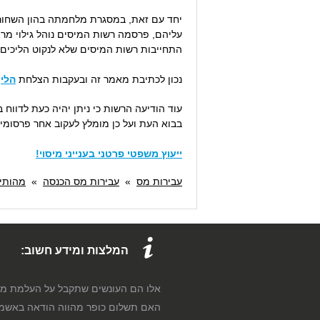
יחד עם זאת, במסגרת מלחמתה בהון השחור ו
התחייבות רשות המיסים שלא לנקוט הליכים פ
נכון לכתיבת מאמר זה ובעקבות הצלחת
הליך
עוד הודיעה הרשות כי ניתן יהיה כעת לדווח
בבוא העת ועל כן מומלץ לעקוב אחר פרסומי 
ייעוץ משפטי פרטני בענייני מיסוי!
עבירות מס
»
עבירות מס הכנסה
»
מהותי
המלצות ומידע חשוב:
אלו הם העונשים שתקבל על העלמת מ
האם תשלום כופר מהווה הודאה באשמ