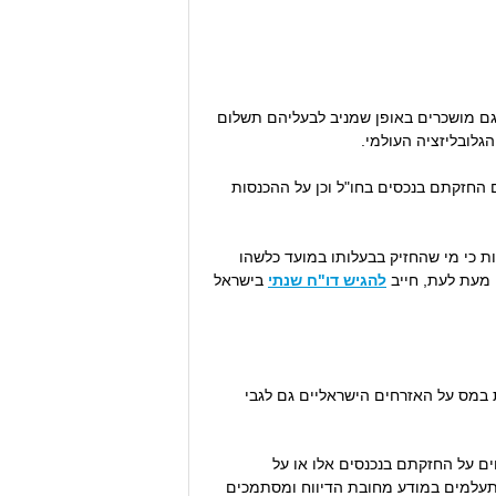
ו גם מושכרים באופן שמניב לבעליהם תשלום
גלובליזציה העולמי.
 החזקתם בנכסים בחו"ל וכן על ההכנסות
 ו-3(א)(7) לתקנות מס הכנסה (פטור מהגשת דין וחשבון), התשמ"ח-1988, אשר קובעות כי מי שהחזיק בבעלותו במועד כלשהו
להגיש דו"ח שנתי
בישראל
אלית, אשר מטילה חבות במס על האזרחים הישראליים גם לגבי
חים על החזקתם בנכנסים אלו או על
מתעלמים במודע מחובת הדיווח ומסתמכים