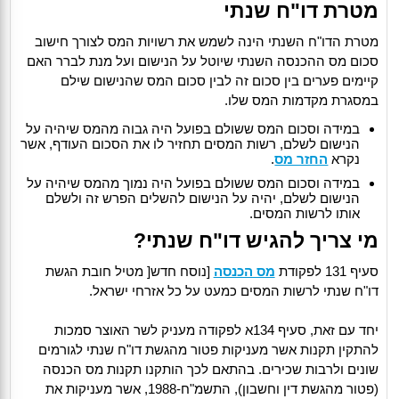
מטרת דו"ח שנתי
מטרת הדו"ח השנתי הינה לשמש את רשויות המס לצורך חישוב
סכום מס ההכנסה השנתי שיוטל על הנישום ועל מנת לברר האם
קיימים פערים בין סכום זה לבין סכום המס שהנישום שילם
במסגרת מקדמות המס שלו.
במידה וסכום המס ששולם בפועל היה גבוה מהמס שיהיה על
הנישום לשלם, רשות המסים תחזיר לו את הסכום העודף, אשר
נקרא
החזר מס
.
במידה וסכום המס ששולם בפועל היה נמוך מהמס שיהיה על
הנישום לשלם, יהיה על הנישום להשלים הפרש זה ולשלם
אותו לרשות המסים.
מי צריך להגיש דו"ח שנתי?
סעיף 131 לפקודת
מס הכנסה
[נוסח חדש[ מטיל חובת הגשת
דו"ח שנתי לרשות המסים כמעט על כל אזרחי ישראל.
יחד עם זאת, סעיף 134א לפקודה מעניק לשר האוצר סמכות
להתקין תקנות אשר מעניקות פטור מהגשת דו"ח שנתי לגורמים
שונים ולרבות שכירים. בהתאם לכך הותקנו תקנות מס הכנסה
(פטור מהגשת דין וחשבון), התשמ"ח-1988, אשר מעניקות את