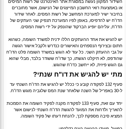
השידור המקוון נעשה במסגרת אתר האינטרנט של רשות המיסים
או באמצעות רואי החשבון המייצגים של הנישום, אשר מחוברים
בחיבור ישיר למערכת המחשב של רשות המסים. לאחר שידור
הדו"ח יש להדפיסו, באופן לפיו המערכת תנפיק שני העתקים של
הדו"ח, עליהם יופיע הברקוד שהונפק על ידי רשות המסים.
יש להגיש את אחד ההעתקים הללו ידנית למשרד השומה, כשהוא
חתום ובצירוף הנספחים והאישורים כנדרש ולקבל אישור הגשה
על גבי ההעתק השני. כל עוד לא הוגש במשרד השומה פלט הדו"ח
שהודפס, לא תיקלט הגשתו, כך שדו"ח ששודר בלבד, מבלי שהוא
גם הוגש פיזית, לא ייחשב כדו"ח שהוגש.
מתי יש להגיש את דו"ח שנתי?
סעיף 132 לפקודה קובע כי ככלל יש להגיש את הדו"ח השנתי עד
ל-30 באפריל של השנה שלאחר שנת המס שלגביה מוגש הדו"ח.
יחד עם זאת, סעיף 133 לפקודה מקנה לפקיד השומה את הסמכות
להאריך ולדחות את המועד להגשת הדו"ח השנתי לנישום אשר
המציא סיבה מספקת לכך, להנחת דעתו של פקיד השומה.
בפועל, מועדי ההגשה הינם כדלקמן: