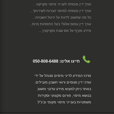
עורך דין מומחה לענייני מיסוי מקרקעי...
עורך דין מומחה למיסוי חברות לשירותך...
כל מה שחשוב לדעת על היטל השבחה...
עורך דין עמוס אלגלי בעל התמחות מיוח...
מידע מקיף על מס שבח מקרקעין ...
הכרה בהוצאות ללא חשבונית...
הגבול בין מכירת קרקעות פרטית לעסקית...
מידע שחשוב להכיר: קיזוז הפסדים...
מידע מקיף על מס רווח הון...
חייגו אלינו:
050-808-6488
כל מה שרציתם לדעת על מס רכוש...
איך למסות פיצויים בגין נזק שאירע לנ...
מרכז המידע לדיני מיסים מנוהל על ידי
תכנון מס לגיטימי וחכם, שיחסוך לך הר...
עורכי דין מנוסים ורואי חשבון מובילים.
רשות המיסים - תפקידים וסמכויות...
באתר ניתן למצוא מידע עדכני וחשוב
הזכות לקבל מידע אודות נישומים וחייב...
בנושא מיסוי, פורום מקצועי וסקירות
מיסוי תושב חוץ שהוא אזרח ישראלי...
משפטיות בענייני מיסוי מקומי ובינ"ל.
תשלום מיסי מקרקעין בעת העברת נכסי ...
הוצאות רכב...