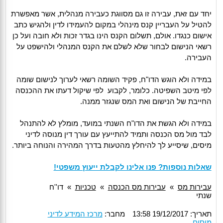
יחד עם זאת, עבירה זו גם מסווגת כעבירה מנהלית, אשר מאפשרת
להטיל על העבריין קנס מינהלי במקום להעמידו לדין ולהגיש כתב
אישום כנגדו. אולם, תשלום הקנס הינו בגדר זכות ולא חובה ועל כן
רשאי הנישום לבחור שלא לשלם את הקנס המנהלי ולהישפט על
העבירה.
במידה ולא הוגש הדו"ח, פקיד השומה רשאי לערוך לנישום שומה
לפי מיטב השפיטה. כלומר, לקבוע לפי שיקול דעתו את ההכנסה
החייבת של הנישום ואת המס שנגזר ממנה.
במידה ולא הגשת את הדו"ח השנתי במועד, מומלץ לא להתנהל
לבד מול מס הכנסה ותמיד להתייעץ עם עורך דין מנוסה לדיני
מיסים, שיסייע לך להיחלץ מהטעות בדרך המהירה והנוחה ביותר.
שאלות נוספות? פנו אלינו לקבלת ייעוץ משפטי!
עבירות מס
»
עבירות מס הכנסה
»
טכניות
»
דו''ח
שנתי
תאריך: 19/12/2017 13:58
מחבר:
מרכז המידע לדיני
מיסים